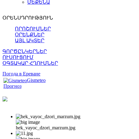
ՄԵՔԵՆԱ
ՕՐԵՆՍԴՐՈՒԹՅՈՒՆ
ՈՐՈՇՈՒՄՆԵՐ
ՕՐԵՆՔՆԵՐ
ԱՅԼ ԱԿՏԵՐ
ԳՈՐԾԸՆԿԵՐՆԵՐ
ՈՒՍՈՒՑՈՒՄ
ՕԳՏԱԿԱՐ ՀՂՈՒՄՆԵՐ
Погода в Ереване
Gismeteo
Прогноз
hek_vayoc_dzori_marzum.jpg