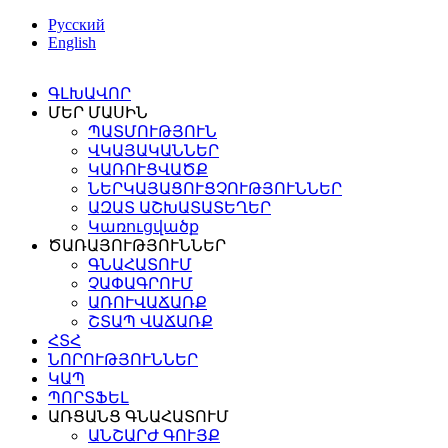
Русский
English
ԳԼԽԱՎՈՐ
ՄԵՐ ՄԱՍԻՆ
ՊԱՏՄՈՒԹՅՈՒՆ
ՎԿԱՅԱԿԱՆՆԵՐ
ԿԱՌՈՒՑՎԱԾՔ
ՆԵՐԿԱՅԱՑՈՒՑՉՈՒԹՅՈՒՆՆԵՐ
ԱԶԱՏ ԱՇԽԱՏԱՏԵՂԵՐ
Կառուցվածք
ԾԱՌԱՅՈՒԹՅՈՒՆՆԵՐ
ԳՆԱՀԱՏՈՒՄ
ՉԱՓԱԳՐՈՒՄ
ԱՌՈՒՎԱՃԱՌՔ
ՇՏԱՊ ՎԱՃԱՌՔ
ՀՏՀ
ՆՈՐՈՒԹՅՈՒՆՆԵՐ
ԿԱՊ
ՊՈՐՏՖԵԼ
ԱՌՑԱՆՑ ԳՆԱՀԱՏՈՒՄ
ԱՆՇԱՐԺ ԳՈՒՅՔ