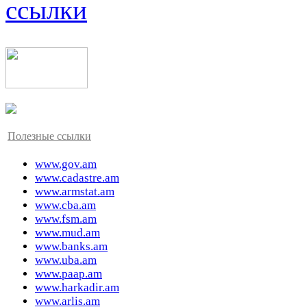
ссылки
Полезные ссылки
www.gov.am
www.cadastre.am
www.armstat.am
www.cba.am
www.fsm.am
www.mud.am
www.banks.am
www.uba.am
www.paap.am
www.harkadir.am
www.arlis.am