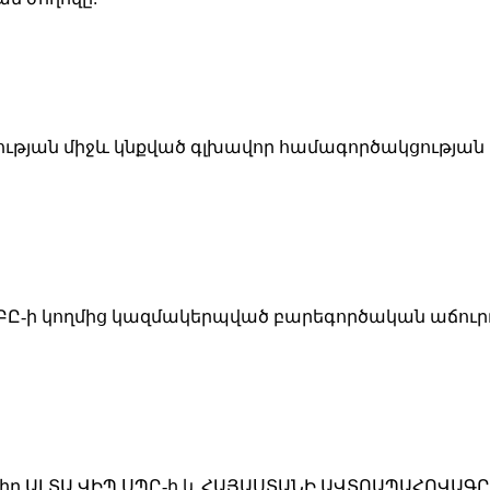
յության միջև կնքված գլխավոր համագործակցության
ՓԲԸ-ի կողմից կազմակերպված բարեգործական աճուր
իր ԱԼՏԱ ՎԻՊ ՍՊԸ-ի և ՀԱՅԱՍՏԱՆԻ ԱՎՏՈԱՊԱՀՈՎԱԳ