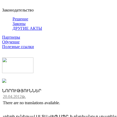
Законодательство
Решение
Законы
ДРУГИЕ АКТЫ
Партнеры
Обучение
Полезные ссылки
ՆՈՐՈՒԹՅՈՒՆՆԵՐ
20.04.2012թ.
There are no translations available.
տեղի ունեցավ ԱԼՏԱ ՎԻՊ ՍՊԸ-ի ընդհանուր տարեկա