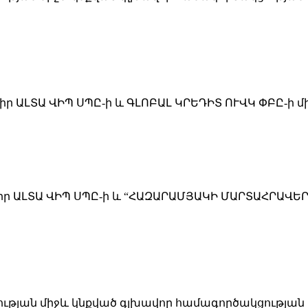
 ԱԼՏԱ ՎԻՊ ՍՊԸ-ի և ԳԼՈԲԱԼ ԿՐԵԴԻՏ ՈՒՎԿ ՓԲԸ-ի մի
իր ԱԼՏԱ ՎԻՊ ՍՊԸ-ի և “ՀԱԶԱՐԱՄՅԱԿԻ ՄԱՐՏԱՀՐԱՎԵ
յության միջև կնքված գլխավոր համագործակցության