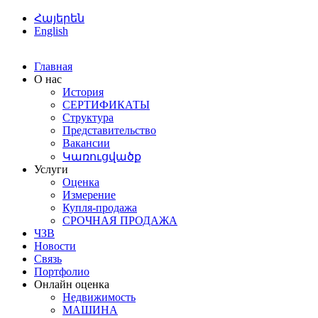
Հայերեն
English
Главная
О нас
История
СЕРТИФИКАТЫ
Структура
Представительство
Вакансии
Կառուցվածք
Услуги
Оценка
Измерение
Купля-продажа
СРОЧНАЯ ПРОДАЖА
ЧЗВ
Новости
Связь
Портфолио
Онлайн оценка
Недвижимость
МАШИНА